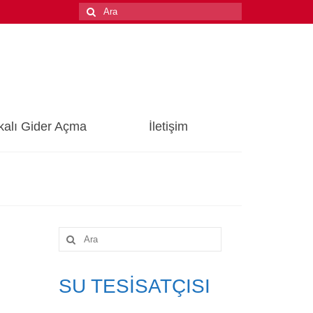
Şunu
ara:
kalı Gider Açma
İletişim
Şunu
ara:
SU TESİSATÇISI