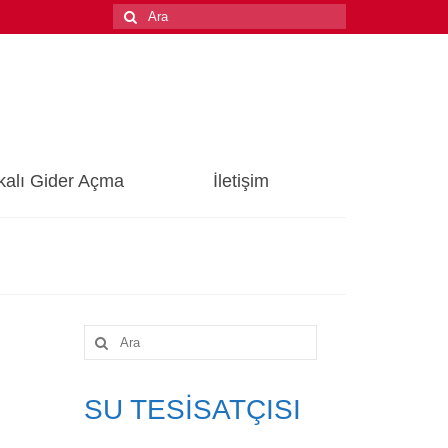
Şunu
ara:
kalı Gider Açma
İletişim
Şunu
ara:
SU TESİSATÇISI