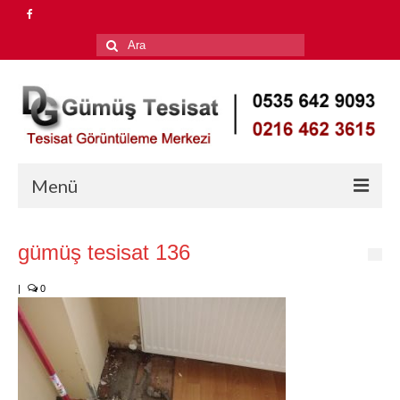
Şunu
ara:
Menü
Anasayfa
gümüş tesisat 136
Hizmetlerimiz
|
0
Su Kaçağı Tespiti
Petek Temizleme
Tıkalı Gider Açma