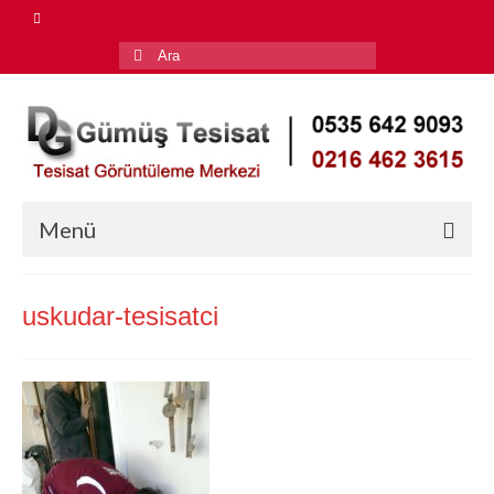
Şunu
ara:
Menü
Anasayfa
uskudar-tesisatci
Hizmetlerimiz
Su Kaçağı Tespiti
Petek Temizleme
Tıkalı Gider Açma