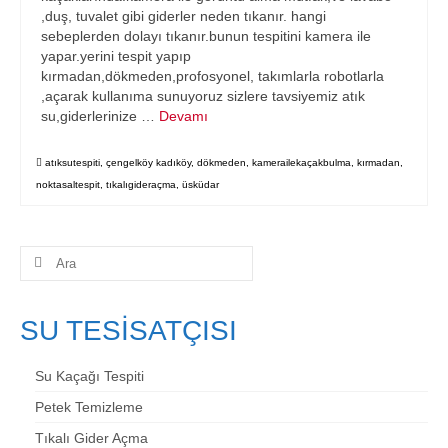
,duş, tuvalet gibi giderler neden tıkanır. hangi
sebeplerden dolayı tıkanır.bunun tespitini kamera ile
yapar.yerini tespit yapıp
kırmadan,dökmeden,profosyonel, takımlarla robotlarla
,açarak kullanıma sunuyoruz sizlere tavsiyemiz atık
su,giderlerinize …
Devamı
atıksutespiti
,
çengelköy kadıköy
,
dökmeden
,
kamerailekaçakbulma
,
kırmadan
,
noktasaltespit
,
tıkalıgideraçma
,
üsküdar
Şunu
ara:
SU TESİSATÇISI
Su Kaçağı Tespiti
Petek Temizleme
Tıkalı Gider Açma