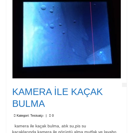
İletişim
KAMERA İLE KAÇAK
BULMA
Kategori:
Tesisatçı
|
0
kamera ile kaçak bulma, atık su,pis su
kaçaklarında.kamera ile görüntü alma mutfak,ve lavabo