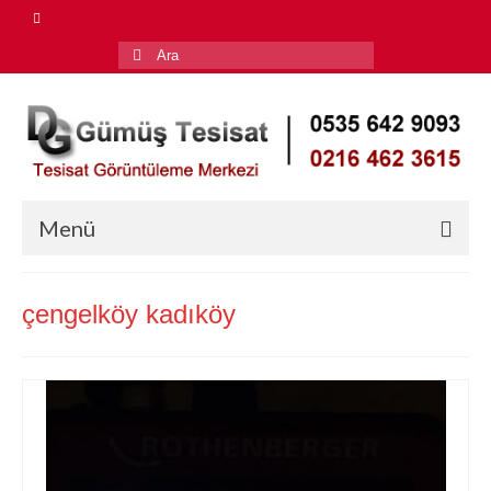
Şunu
ara:
Menü
Anasayfa
çengelköy kadıköy
Hizmetlerimiz
Su Kaçağı Tespiti
Petek Temizleme
Tıkalı Gider Açma