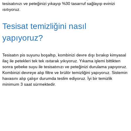
tesisatınızı ve peteğinizi yıkayıp %30 tasarruf sağlayıp evinizi
ısıtıyoruz.
Tesisat temizliğini nasıl
yapıyoruz?
Tesisatın pis suyunu boşaltıp, kombinizi devre dışı bırakıp kimyasal
ilaç ile petekleri tek tek ısıtarak yıkıyoruz. Yıkama işlemi bittikten
sonra şebeke suyu ile tesisatınızı ve peteğinizi durulama yapıyoruz.
Kombinizi devreye alıp filtre ve brülör temizliğini yapıyoruz. Sistemin
havasını alıp çalışır durumda teslim ediyoruz. İyi bir temizlik
minimum 3 saat sürmektedir.
Referanslar
Hizmetlerimiz
Kurumsal
Blog
su tesisatı, kaçak su tespiti
İletişim
Gümüş Tesisat - Kırmadan Su Kaçağı Tespiti - Proje:
Zohi
Web