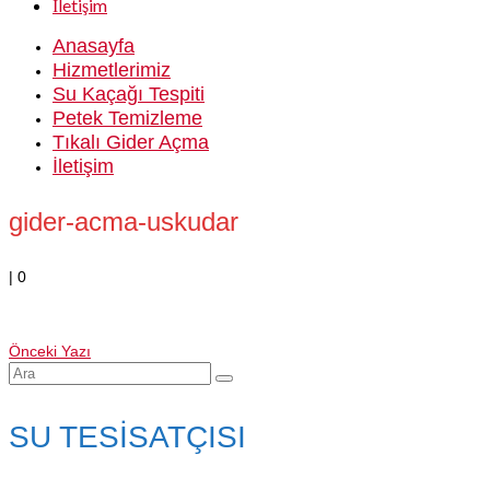
İletişim
Anasayfa
Hizmetlerimiz
Su Kaçağı Tespiti
Petek Temizleme
Tıkalı Gider Açma
İletişim
gider-acma-uskudar
|
0
Önceki Yazı
Şunu
ara:
SU TESİSATÇISI