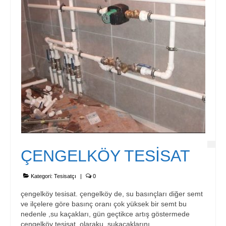
İletişim
ÇENGELKÖY TESİSAT
Kategori:
Tesisatçı
|
0
çengelköy tesisat. çengelköy de, su basınçları diğer semt
ve ilçelere göre basınç oranı çok yüksek bir semt bu
nedenle ,su kaçakları, gün geçtikce artış göstermede
çengelköy tesisat, olaraku sukaçaklarını,