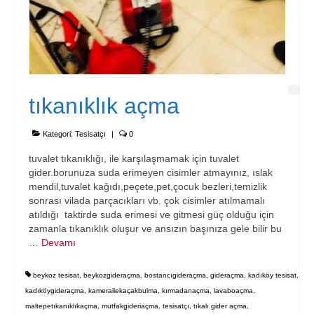
tıkanıklık açma
Kategori:
Tesisatçı
|
0
tuvalet tıkanıklığı, ile karşılaşmamak için tuvalet
gider.borunuza suda erimeyen cisimler atmayınız, ıslak
mendil,tuvalet kağıdı,peçete,pet,çocuk bezleri,temizlik
sonrası vilada parçacıkları vb. çok cisimler atılmamalı
atıldığı taktirde suda erimesi ve gitmesi güç olduğu için
zamanla tıkanıklık oluşur ve ansızın başınıza gele bilir bu
…
Devamı
beykoz tesisat
,
beykozgideraçma
,
bostancıgideraçma
,
gideraçma
,
kadıköy tesisat
,
kadıköygideraçma
,
kamerailekaçakbulma
,
kırmadanaçma
,
lavaboaçma
,
maltepetıkanıklıkaçma
,
mutfakgideriaçma
,
tesisatçı
,
tıkalı gider açma
,