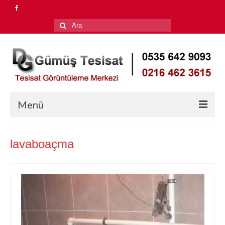
Şunu
ara:
Menü
Anasayfa
lavaboaçma
Hizmetlerimiz
Su Kaçağı Tespiti
Petek Temizleme
Tıkalı Gider Açma