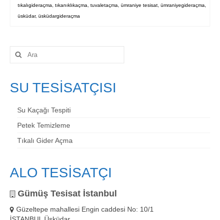
tıkalıgideraçma
,
tıkanıklıkaçma
,
tuvaletaçma
,
ümraniye tesisat
,
ümraniyegideraçma
,
üsküdar
,
üsküdargideraçma
Şunu
ara:
SU TESİSATÇISI
Su Kaçağı Tespiti
Petek Temizleme
Tıkalı Gider Açma
ALO TESİSATÇI
Gümüş Tesisat İstanbul
Güzeltepe mahallesi Engin caddesi No: 10/1
İSTANBUL Üsküdar