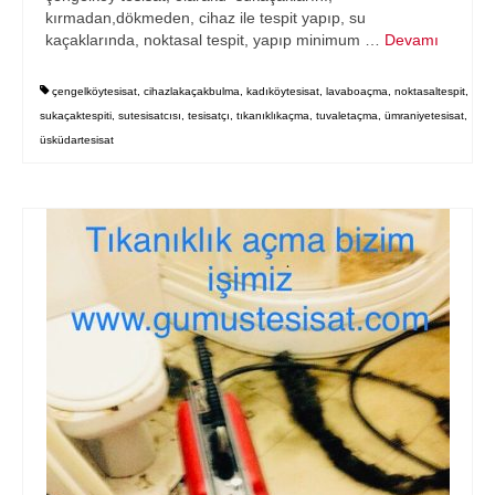
kırmadan,dökmeden, cihaz ile tespit yapıp, su
kaçaklarında, noktasal tespit, yapıp minimum …
Devamı
çengelköytesisat
,
cihazlakaçakbulma
,
kadıköytesisat
,
lavaboaçma
,
noktasaltespit
,
sukaçaktespiti
,
sutesisatcısı
,
tesisatçı
,
tıkanıklıkaçma
,
tuvaletaçma
,
ümraniyetesisat
,
üsküdartesisat