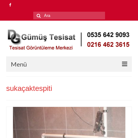
Şunu
ara:
Menü
Anasayfa
sukaçaktespiti
Hizmetlerimiz
Su Kaçağı Tespiti
Petek Temizleme
Tıkalı Gider Açma