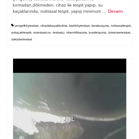
kırmadan,dökmeden, cihaz ile tespit yapıp, su
kaçaklarında, noktasal tespit, yapıp minimum …
Devamı
çengelköytesisat
,
cihazlakaçakbulma
,
kadıköytesisat
,
lavaboaçma
,
noktasaltespit
,
sukaçaktespiti
,
sutesisatcısı
,
tesisatçı
,
tıkanıklıkaçma
,
tuvaletaçma
,
ümraniyetesisat
,
üsküdartesisat