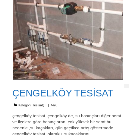
İletişim
ÇENGELKÖY TESİSAT
Kategori:
Tesisatçı
|
0
çengelköy tesisat. çengelköy de, su basınçları diğer semt
ve ilçelere göre basınç oranı çok yüksek bir semt bu
nedenle ,su kaçakları, gün geçtikce artış göstermede
çengelköy tesisat, olaraku sukaçaklarını,