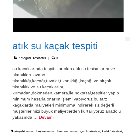
atık su kaçak tespiti
Kategori:
Tesisatçı
|
0
su kaçaklarında tespiti zor olan atık su tesisatlarını ve
tıkanıkları lavabo
tıkanıklığı,kaçağı,tuvalet,tıkanıklığı,kaçağı ve birçok
tıkanıklık ve su kaçaklarını,
kırmadan,dökmeden,kamera,ile noktasal,tespitler yapıp
minimum hasarla onarım işlemi yapıyoruz bu tarz
kaçaklarda maliyetleri minimuma indirerek siz değerli
müşterilerimizi büyük maliyetlerden kurtarıyoruz anadolu
yakasında …
Devamı
ataşehirtesisat
,
beykoztesisat
,
bostancıtesisat
,
çamlıcatesisat
,
kadıköytesisat
,