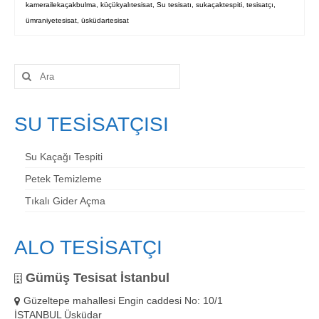
kamerailekaçakbulma
,
küçükyalıtesisat
,
Su tesisatı
,
sukaçaktespiti
,
tesisatçı
,
ümraniyetesisat
,
üsküdartesisat
Şunu
ara:
SU TESİSATÇISI
Su Kaçağı Tespiti
Petek Temizleme
Tıkalı Gider Açma
ALO TESİSATÇI
Gümüş Tesisat İstanbul
Güzeltepe mahallesi Engin caddesi No: 10/1
İSTANBUL Üsküdar